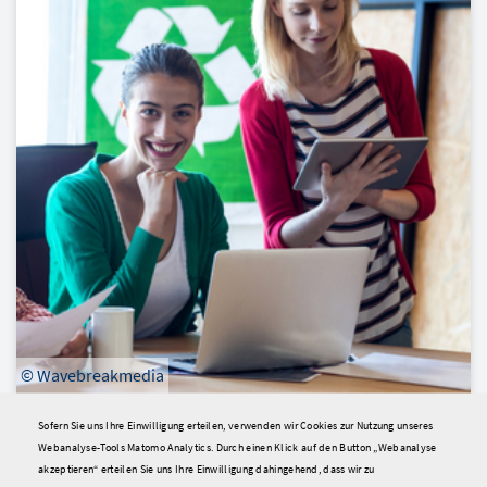
© Wavebreakmedia
10.08.2022
Sofern Sie uns Ihre Einwilligung erteilen, verwenden wir Cookies zur Nutzung unseres
Webanalyse-Tools Matomo Analytics. Durch einen Klick auf den Button „Webanalyse
Praxis
Engagement
Artikel
akzeptieren“ erteilen Sie uns Ihre Einwilligung dahingehend, dass wir zu