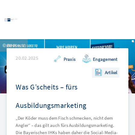
© ismagilov
29.01.2025
Praxis
Engagement
Artikel
Wenn Azubis KI entdecken …
dann profitieren auch Ausbildungsbetriebe und die
Ausbildenden davon. Das ist jedenfalls das Ziel des
IHK-Zertifikatslehrgangs „KI-Scout“. Und so
funktioniert es …