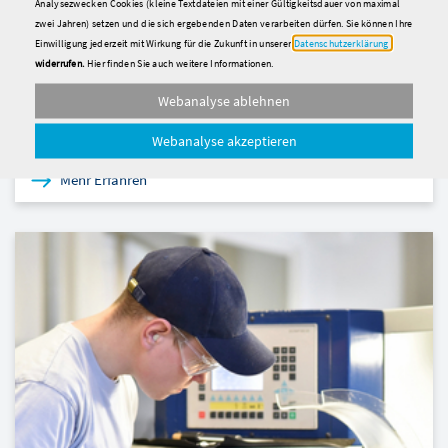
Analysezwecken Cookies (kleine Textdateien mit einer Gültigkeitsdauer von maximal
Energie-Scout: Mehrwert für Azubis
zwei Jahren) setzen und die sich ergebenden Daten verarbeiten dürfen. Sie können Ihre
und Unternehmen
Einwilligung jederzeit mit Wirkung für die Zukunft in unserer
Datenschutzerklärung
widerrufen.
Hier finden Sie auch weitere Informationen.
Als Energie-Scouts helfen Azubis, Kosten zu senken, den
Webanalyse ablehnen
Klimaschutz zu verbessern und sie lernen nebenbei
Projektarbeit. Klingt nicht nur gut, ist es auch …
Webanalyse akzeptieren
Mehr Erfahren