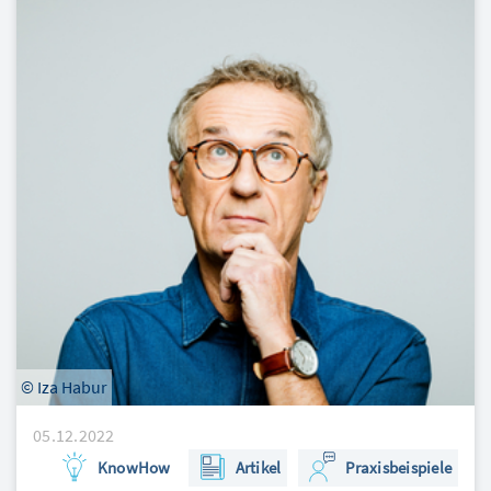
© Iza Habur
05.12.2022
KnowHow
Artikel
Praxisbeispiele