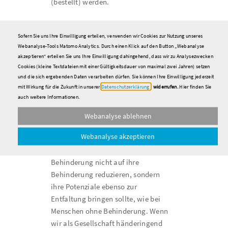
(bestellt) werden.
Zum Schluss …
Sofern Sie uns Ihre Einwilligung erteilen, verwenden wir Cookies zur Nutzung unseres
Webanalyse-Tools Matomo Analytics. Durch einen Klick auf den Button „Webanalyse
… muss die bzw. der Auszubildende
akzeptieren“ erteilen Sie uns Ihre Einwilligung dahingehend, dass wir zu Analysezwecken
die
Genehmigung des Antrages mit
Cookies (kleine Textdateien mit einer Gültigkeitsdauer von maximal zwei Jahren) setzen
zur Prüfung bringen
und kann dann
und die sich ergebenden Daten verarbeiten dürfen. Sie können Ihre Einwilligung jederzeit
mit Wirkung für die Zukunft in unserer
Datenschutzerklärung
widerrufen.
Hier finden Sie
ihre bzw. seine in der Ausbildung
auch weitere Informationen.
erworbenen Kompetenzen unter
Beweis stellen.
Webanalyse ablehnen
Webanalyse akzeptieren
Noch einmal: Im Kopf wissen wir
alle, dass man Menschen mit
Behinderung nicht auf ihre
Behinderung reduzieren, sondern
ihre Potenziale ebenso zur
Entfaltung bringen sollte, wie bei
Menschen ohne Behinderung. Wenn
wir als Gesellschaft händeringend