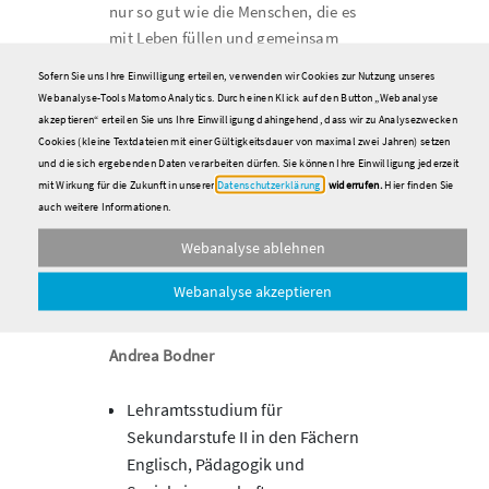
nur so gut wie die Menschen, die es
mit Leben füllen und gemeinsam
weiterentwickeln, es kommt auf uns
Sofern Sie uns Ihre Einwilligung erteilen, verwenden wir Cookies zur Nutzung unseres
alle an.
Webanalyse-Tools Matomo Analytics. Durch einen Klick auf den Button „Webanalyse
akzeptieren“ erteilen Sie uns Ihre Einwilligung dahingehend, dass wir zu Analysezwecken
Frau Bodner, herzlichen Dank für Ihre
Cookies (kleine Textdateien mit einer Gültigkeitsdauer von maximal zwei Jahren) setzen
und die sich ergebenden Daten verarbeiten dürfen. Sie können Ihre Einwilligung jederzeit
Einschätzungen und die klaren
mit Wirkung für die Zukunft in unserer
Datenschutzerklärung
widerrufen.
Hier finden Sie
Worte, die bei vielen Kolleginnen und
auch weitere Informationen.
Kollegen in der Ausbildung sicher
Webanalyse ablehnen
Gehör finden.
Webanalyse akzeptieren
Zur Person
Andrea Bodner
Lehramtsstudium für
Sekundarstufe II in den Fächern
Englisch, Pädagogik und