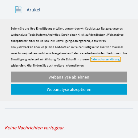
Artikel
Sofern Sie uns Ihre Einwilligung erteilen, verwenden wir Cookies zur Nutzung unseres
Interviews
Webanalyse-Tools Matomo Analytics. Durch einen Klick auf den Button „Webanalyse
akzeptieren“ erteilen Sie uns Ihre Einwilligung dahingehend, dass wir zu
Analysezwecken Cookies (kleine Textdateien mit einer Gültigkeitsdauer von maximal
Praxisbeispiele
zwei Jahren) setzen und die sich ergebenden Daten verarbeiten dürfen. Sie können Ihre
Einwilligung jederzeit mit Wirkung für die Zukunft in unserer
Datenschutzerklärung
widerrufen.
Hier finden Sie auch weitere Informationen.
Termine
Webanalyse ablehnen
Webanalyse akzeptieren
Lexikon
Keine Nachrichten verfügbar.