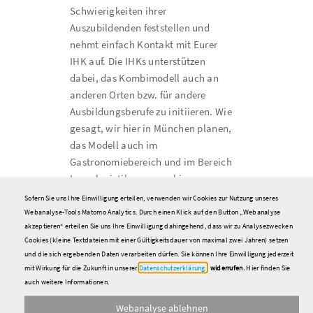
Schwierigkeiten ihrer
Auszubildenden feststellen und
nehmt einfach Kontakt mit Eurer
IHK auf. Die IHKs unterstützen
dabei, das Kombimodell auch an
anderen Orten bzw. für andere
Ausbildungsberufe zu initiieren. Wie
gesagt, wir hier in München planen,
das Modell auch im
Gastronomiebereich und im Bereich
Lagerlogistik auszuprobieren.
Sofern Sie uns Ihre Einwilligung erteilen, verwenden wir Cookies zur Nutzung unseres
Frau Steveling, danke für Ihr
Webanalyse-Tools Matomo Analytics. Durch einen Klick auf den Button „Webanalyse
akzeptieren“ erteilen Sie uns Ihre Einwilligung dahingehend, dass wir zu Analysezwecken
Engagement und die Anregungen.
Cookies (kleine Textdateien mit einer Gültigkeitsdauer von maximal zwei Jahren) setzen
und die sich ergebenden Daten verarbeiten dürfen. Sie können Ihre Einwilligung jederzeit
mit Wirkung für die Zukunft in unserer
Datenschutzerklärung
widerrufen.
Hier finden Sie
auch weitere Informationen.
Weiterführende Informationen
Webanalyse ablehnen