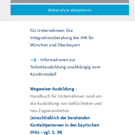
Kombimodell bei der IHK für
Webanalyse akzeptieren
München und Oberbayern
Für Unternehmen: Die
Integrationsberatung der IHK für
München und Oberbayern
Informationen zur
Teilzeitausbildung unabhängig vom
Kombimodell
Wegweiser Ausbildung
–
Handbuch für Unternehmen rund um
die Ausbildung von Geflüchteten und
neu Zugewanderten
(einschließlich der beratenden
Kontaktpersonen in den bayrischen
IHKs – vgl. S. 34)