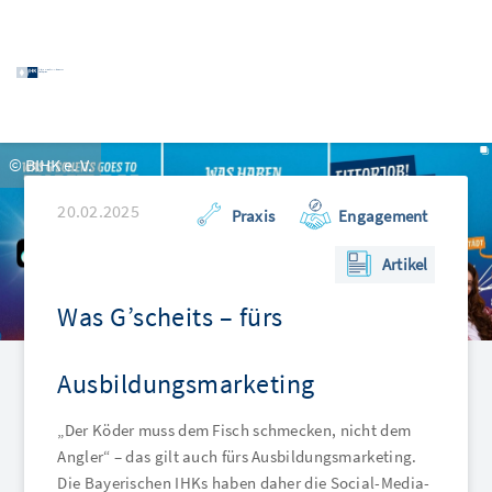
© ismagilov
29.01.2025
Praxis
Engagement
Artikel
Wenn Azubis KI entdecken …
dann profitieren auch Ausbildungsbetriebe und die
Ausbildenden davon. Das ist jedenfalls das Ziel des
IHK-Zertifikatslehrgangs „KI-Scout“. Und so
funktioniert es …