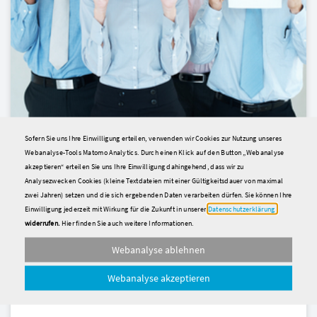
© GlobalStock
Sofern Sie uns Ihre Einwilligung erteilen, verwenden wir Cookies zur Nutzung unseres
Webanalyse-Tools Matomo Analytics. Durch einen Klick auf den Button „Webanalyse
28.11.2024
akzeptieren“ erteilen Sie uns Ihre Einwilligung dahingehend, dass wir zu
Analysezwecken Cookies (kleine Textdateien mit einer Gültigkeitsdauer von maximal
Praxis
Artikel
zwei Jahren) setzen und die sich ergebenden Daten verarbeiten dürfen. Sie können Ihre
Einwilligung jederzeit mit Wirkung für die Zukunft in unserer
Datenschutzerklärung
Können oder wollen wir nicht?
widerrufen.
Hier finden Sie auch weitere Informationen.
Fast 20 % der jungen Erwachsenen im Alter von 20 bis 34
Webanalyse ablehnen
Jahren in Deutschland besitzt keinen Berufsabschluss
(Quelle: BIBB). Wie kann das sein, wenn Auszubildende
Webanalyse akzeptieren
händeringend gesucht werden?