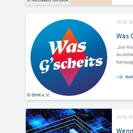
20.02.2
Was G
„Der Kö
Ausbild
Kampagn
Meh
© BIHK e. V.
29.01.2
Wenn