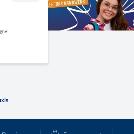
agne
axis