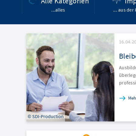
Alle Kategorien
Imp
...alles
... aus der 
16.04.2
Bleib
Ausbild
überleg
profes
Meh
© SDI-Production