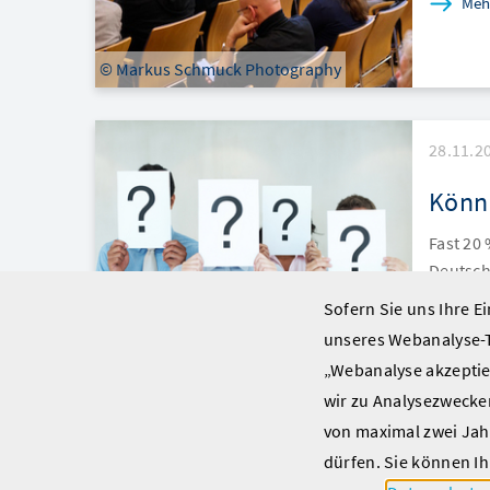
Meh
© Markus Schmuck Photography
28.11.2
Könne
Fast 20
Deutsch
wenn Au
Sofern Sie uns Ihre E
unseres Webanalyse-T
Meh
„Webanalyse akzeptier
wir zu Analysezwecken
© GlobalStock
von maximal zwei Jah
dürfen. Sie können Ih