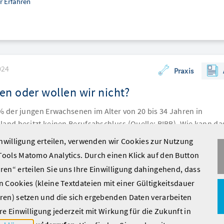
r Erfahren
024
Praxis
n oder wollen wir nicht?
 % der jungen Erwachsenen im Alter von 20 bis 34 Jahren in
land besitzt keinen Berufsabschluss (Quelle: BIBB). Wie kann das
szubildende händeringend gesucht werden?
inwilligung erteilen, verwenden wir Cookies zur Nutzung
ools Matomo Analytics. Durch einen Klick auf den Button
r Erfahren
en“ erteilen Sie uns Ihre Einwilligung dahingehend, dass
 Cookies (kleine Textdateien mit einer Gültigkeitsdauer
ren) setzen und die sich ergebenden Daten verarbeiten
re Einwilligung jederzeit mit Wirkung für die Zukunft in