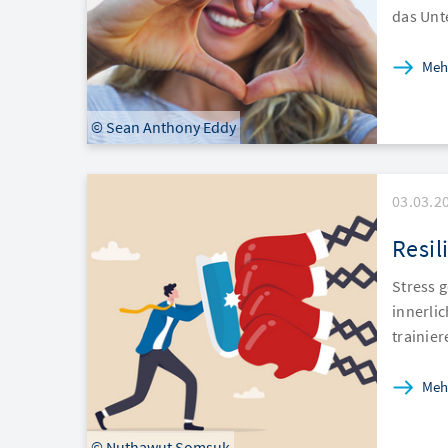
das Unt
Meh
© Sean Anthony Eddy
03.03.2
Resil
Stress 
innerlic
trainier
Meh
© Nuthawut Somsuk