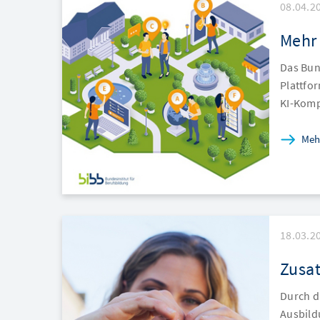
08.04.2
Mehr 
Das Bun
Plattfo
KI-Komp
Meh
18.03.2
Zusat
Durch di
Ausbildu