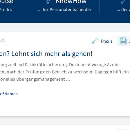
ulse
KnowHow
Politik
... für Personalentscheider
... de
025
Praxis
en? Lohnt sich mehr als gehen!
ung zielt auf Fachkräftesicherung. Doch nicht wenige Azubis
en, nach der Prüfung den Betrieb zu wechseln. Dagegen hilft ein
sionelles Übergangsmanagement …
r Erfahren