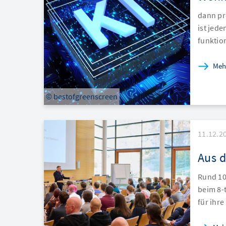
dann pr
ist jede
funktio
Meh
© bestofgreenscreen
11.12.2
Aus d
Rund 10
beim 8-
für ihre