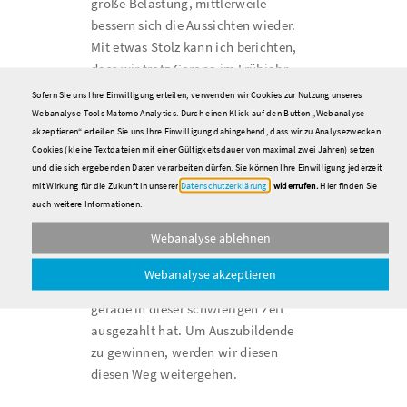
große Belastung, mittlerweile
bessern sich die Aussichten wieder.
Mit etwas Stolz kann ich berichten,
dass wir trotz Corona im Frühjahr
sogar mehr
Sofern Sie uns Ihre Einwilligung erteilen, verwenden wir Cookies zur Nutzung unseres
Ausbildungsplatzanfragen hatten,
Webanalyse-Tools Matomo Analytics. Durch einen Klick auf den Button „Webanalyse
akzeptieren“ erteilen Sie uns Ihre Einwilligung dahingehend, dass wir zu Analysezwecken
als im Jahr davor. Wir sind sehr froh,
Cookies (kleine Textdateien mit einer Gültigkeitsdauer von maximal zwei Jahren) setzen
dass im August zehn neue
und die sich ergebenden Daten verarbeiten dürfen. Sie können Ihre Einwilligung jederzeit
Auszubildende bei uns ihren Weg ins
mit Wirkung für die Zukunft in unserer
Datenschutzerklärung
widerrufen.
Hier finden Sie
Berufsleben gestartet haben. So
auch weitere Informationen.
gesehen scheinen unsere
Webanalyse ablehnen
Maßnahmen und unsere Art, auf die
Jugendlichen zuzugehen, der
Webanalyse akzeptieren
richtige Ansatz zu sein, der sich
gerade in dieser schwierigen Zeit
ausgezahlt hat. Um Auszubildende
zu gewinnen, werden wir diesen
diesen Weg weitergehen.